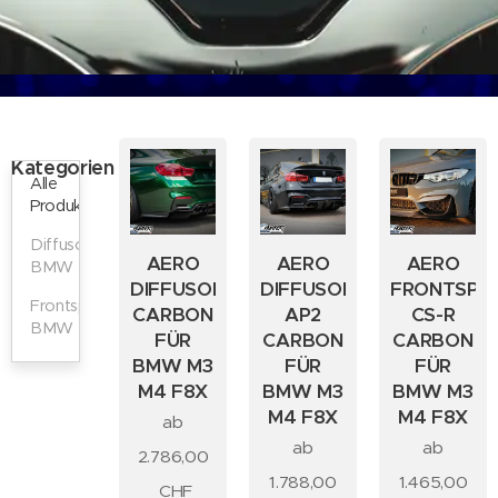
Kategorien
Alle
Produkte
Diffusor
AERO
AERO
AERO
BMW
DIFFUSOR
DIFFUSOR
FRONTSPOI
Frontspoiler
CARBON
AP2
CS-R
BMW
FÜR
CARBON
CARBON
BMW M3
FÜR
FÜR
M4 F8X
BMW M3
BMW M3
M4 F8X
M4 F8X
ab
ab
ab
2.786,00
1.788,00
1.465,00
CHF