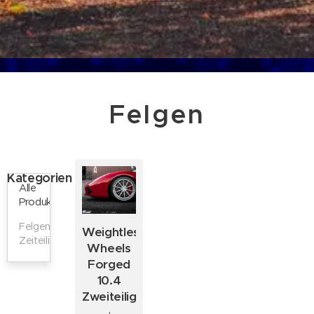
Felgen
Kategorien
Alle
Produkte
Felgen
Weightless
Zeiteilig
Wheels
Forged
10.4
Zweiteilig