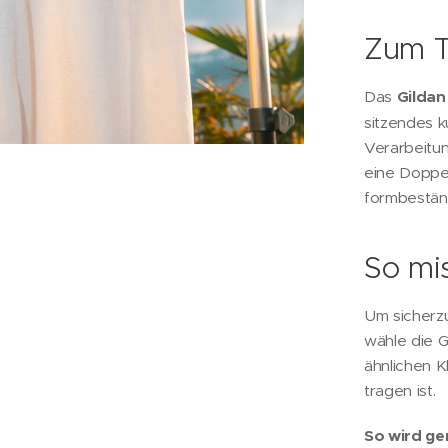
Zum T
Das
Gilda
sitzendes k
Verarbeitu
eine Doppe
formbeständ
So mis
Um sicherzu
wähle die 
ähnlichen K
tragen ist.
So wird g