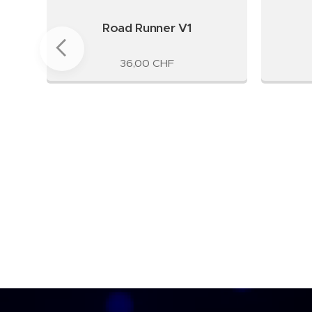
w in
Road Runner V1
36,00
CHF