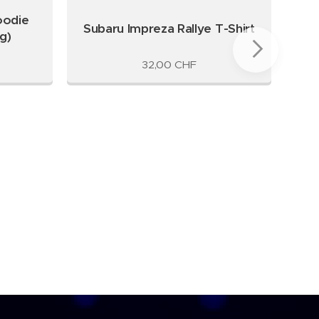
oodie
Fo
Subaru Impreza Rallye T-Shirt
g)
32,00
CHF