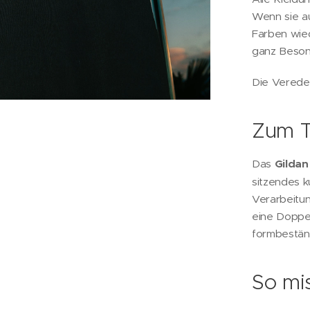
Wenn sie au
Farben wied
ganz Beson
Die Veredel
Zum T
Das
Gilda
sitzendes k
Verarbeitu
eine Doppe
formbeständ
So mis