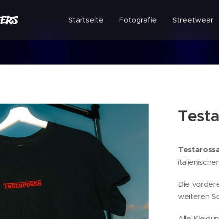
ERS
Startseite
Fotografie
Streetwear
Testa
Testarossa
italienische
Die vordere
weiteren S
Alle Kleidun