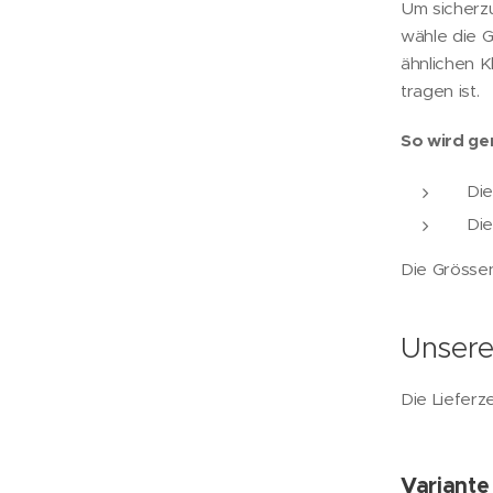
Um sicherzu
wähle die 
ähnlichen K
tragen ist.
So wird g
Die
Die
Die Grössent
Unsere 
Die Lieferz
Variante