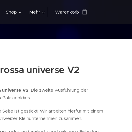
Shop
Mehr
Warenkorb
rossa universe V2
 universe V2
: Die zweite Ausführung der
n Galaxieoldies.
 Seite ist gestickt! Wir arbeiten hierfür mit einem
chweizer Kleinunternehmen zusammen.
gsstücke sind limitierte und exklusive Einheiten.