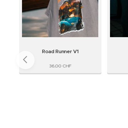
w in
Road Runner V1
36,00
CHF